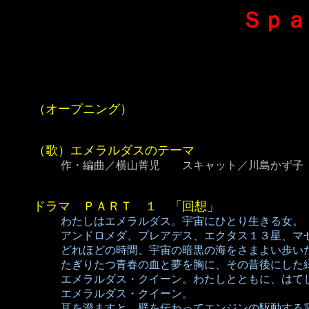
Ｓｐａ
（オープニング）
（歌）エメラルダスのテーマ
作・編曲／横山菁児 スキャット／川島かず子
ドラマ ＰＡＲＴ １ 「回想」
わたしはエメラルダス。宇宙にひとり生きる女。
アンドロメダ、プレアデス、エクタス１３星、マ
どれほどの時間、宇宙の暗黒の海をさまよい歩い
たぎりたつ青春の血と夢を胸に、その昔後にした
エメラルダス・クイーン。わたしとともに、はて
エメラルダス・クイーン。
耳を澄ますと、壁を伝わってエンジンの駆動する