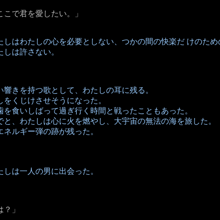
ここで君を愛したい。」
たしはわたしの心を必要としない、つかの間の快楽だ けのため
たしは許さない。
い響きを持つ歌として、わたしの耳に残る。
しをくじけさせそうになった。
歯を食いしばって過ぎ行く時間と戦ったこともあった。
でと、わたしは心に火を燃やし、大宇宙の無法の海を旅した。
エネルギー弾の跡が残った。
たしは一人の男に出会った。
は？」