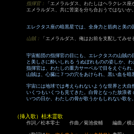
指揮官：
「エメラルダス、わたしはヘラクレス座
エメラルダス、共に苦楽を分ち合おうではないか
エレクタス座の暗黒星では、全身力と筋肉と美の
山賊：
「エメラルダス、俺はお前を支配してみせ
宇宙船団の指揮官の目にも、エレクタスの山賊の
と美しさに酔いしれる うぬぼれものの姿しか、わ
指揮官は、わたしの重力サーベルで目をえぐられ
山賊は、心臓に７つの穴をあけられ、黒い血を暗
宇宙には地球では考えられないような世界と大自
いくつもいくつも見てきた。白骨となった放浪者
いつの日か、わたしの骨が歌うかもしれない歌を
（挿入歌）枯木霊歌
作詞／松本零士 作曲／菊池俊輔 編曲／横