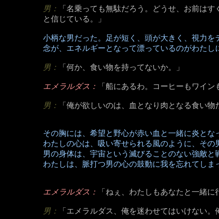
男：
「名乗っても無駄だろう。どうせ、お前はす
と信じている。」
小柄な男だった。足が短く、頭が大きく、視力を
念が、エネルギーとなって漂っているのがわたし
男：
「何か、食い物を持ってないか。」
エメラルダス：
「船にあるわ。コーヒーもワイン
男：
「俺が欲しいのは、血となり肉となる食い物
その胸には、希望と野心が赤い血と一緒に炎とな
わたしの心は、吸い寄せられる風のように、その
男の身体は、宇宙という滅びることのない強敵と
わたしは、脈打つ男の心の鼓動に我を忘れてしま
エメラルダス：
「ねぇ、わたしもあなたと一緒に
男：
「エメラルダス、俺を迷わせてはいけない。