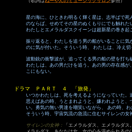
（歌詞は
ねーやんのミュージックサロン
参照）
星の海に、ひときわ明るく輝く星は、志半ばで死
のならば、せめてその星のぬくもりにでも触れた
わたしとエメラルダスクイーンは超新星の巻き起
振り返ると、わたしを追う男の船がいることに気
のに気が付いた。そういう時、 わたしは、冷え
波動銃の衝撃波が、追ってくる男の船の壁を打ち
わたしは、あの男だけを追う。あの男の存在感が
こにもない。
ドラマ ＰＡＲＴ ４ 「旅発」
いつかわたしは、死を考えるようになっていた。
思えばあの時、うとまれようと、嫌われようと、
い。勇気の無い男達を嘲笑いながら、 あの時、わ
そういう時、宇宙気流の急流に住むサイレンの女
サイレンの女神：
「エメラルダス、エメラルダス
メラルダス。あなたは女。女の心を温められるの