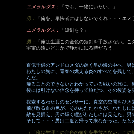
エメラルダス：
「でも、一緒にいたい。」
男：
「俺を、卑怯者にはしないでくれ・・・エメ
エメラルダス：
「短剣を？」
男：
「俺は生涯この金色の短剣を手放さない。こ
宇宙の遠いどこかで静かに眠る時だろう。」
百億千億のアンドロメダの輝く星の海の中へ、男
わたしの胸に、青春の燃える炎のすべてを残して
んだ。
帰ることのできないとわかっている戦いの旅に、
後には引けない信念を持って旅だつ、その後姿を
探索するわたしのセンサーに、真空の空間をひき
飛び散る血の色が、そのあたたかさが、わたしに
敵を見据え、男の輝く瞳がわたしには見えた。男
そして・・・男は二度と帰って来なかった。たと
（「俺は生涯この金色の短剣を手放さない。この