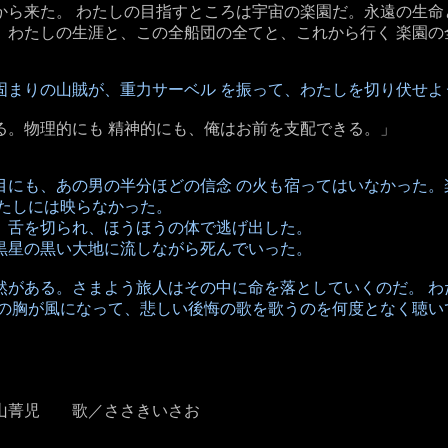
から来た。 わたしの目指すところは宇宙の楽園だ。永遠の生
。わたしの生涯と、この全船団の全てと、これから行く 楽園の
固まりの山賊が、重力サーベル を振って、わたしを切り伏せよ
る。物理的にも 精神的にも、俺はお前を支配できる。」
目にも、あの男の半分ほどの信念 の火も宿ってはいなかった。
たしには映らなかった。
、舌を切られ、ほうほうの体で逃げ出した。
黒星の黒い大地に流しながら死んでいった。
然がある。さまよう旅人はその中に命を落としていくのだ。 わ
 の胸が風になって、悲しい後悔の歌を歌うのを何度となく聴い
。
山菁児 歌／ささきいさお