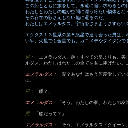
この船とともに旅をして、永遠に追い求めるもの
わたしとわたしの船が空間に漂う冷たい物体とな
その存在の影さえもない無に還るのだ。
わたしはエメラルダス。宇宙をさまようさすらい
エクタス１３星系の第８惑星で巡り会った男は、
いや、火星でも金星でも、ガニメデやタイタンで
男：
「エメラルダス、輝くすべての星よりも、美
ルダス、わたしはわたしの全てを君に捧げたい。
エメラルダス：
「愛？あなたはもう何度愛してい
に。」
男：
「船？」
エメラルダス：
「そう。わたしの家、わたしの友
男：
「船だって？」
エメラルダス：
「そう。エメラルダス・クイーン