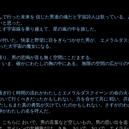
んで行った未来を 信じた男達の魂だと宇宙詩人は歌っている。
いと思った。
こす宇宙線を乗り越えて、星の嵐の中を旅した。
が付いた。快楽と野望に目をぎらつかせた男が、 エメラルダス
切った大宇宙の魔女になる。
破り、男の悲鳴が音も無く空間にこだまする。
、いま、確かにわたしの胸の中にある。 無限の空間の広がりの
過ぎ行く時間の流れがわたしとエメラルダスクイーン の命の火
ついて行くべきだったかもしれない。力を合せて共に 戦い、共
たしもまた真の勇気が欠けていたのかもしれない。さすがのわ
神がわたしの名を呼んだ。
。こちらに おいで。男の言葉など空しいもの。男の思い出を追
は、サイレンの女神族だけ。さあ、 おいで。おいで、エメラル