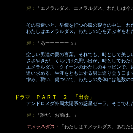
男：
「エメラルダス、エメラルダス、わたしは今
その息遣いと、早鐘を打つ心臓の響きの中に、わ
わたしはエメラルダス。わたしの心を弄ぶ者をわ
男：
「あーーーーーっ」
空しい男達の愛の言葉。それでも、時として美し
ささやきが、くちづけの思い出が、時としてわた
エメラルダス・クイーンのわたしのキャビンで、
追い求める、生涯をともにする男に巡り会う日ま
憎み、戦い、傷ついて、わたしの身体には無数の
ドラマ ＰＡＲＴ ２ 「出会」
アンドロメダ外周太陽系の惑星ゼーラ。そこでわ
男：
「誰だ、お前は。」
エメラルダス：
「わたしはエメラルダス。あなた