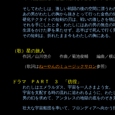
そしてわたしは、激しい戦闘の後の空間に漂うわ
あの男がわたしの胸から抜きとって行った金色の
硬化テクタイトの短剣の刃は、戦いの激しさを物
それを手にしたとき、わたしにはあの男の無念の
生涯をかけた夢を果たせず、志半ばで死んで行く
その短剣は、折れたまま今もわたしの胸にある。
（歌）星の旅人
作詞／山川啓介 作曲／菊池俊輔 編曲／横
（歌詞は
ねーやんのミュージックサロン
参照）
ドラマ ＰＡＲＴ ３ 「彷徨」
わたしはエメラルダス。宇宙を一人さまよう女。
宇宙を支配する時の流れに追われるように、わた
男の幻を求めて、アンタレスの地獄の底をのぞき
壮大な宇宙船団を率いて、フロンディアへ向かう