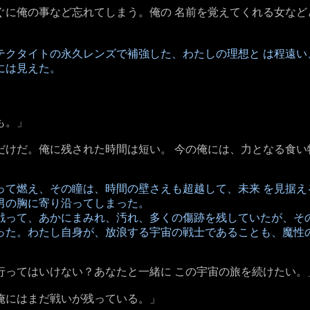
ぐに俺の事など忘れてしまう。俺の 名前を覚えてくれる女な
テクタイトの永久レンズで補強した、わたしの理想と は程遠い
には見えた。
も。」
だけだ。俺に残された時間は短い。 今の俺には、力となる食い
って燃え、その瞳は、時間の壁さえも超越して、未来 を見据え
男の胸に寄り沿ってしまった。
戦って、あかにまみれ、汚れ、多くの傷跡を残していたが、その
った。わたし自身が、放浪する宇宙の戦士であることも、魔性の
行ってはいけない？あなたと一緒に この宇宙の旅を続けたい。
俺にはまだ戦いが残っている。」